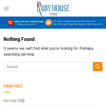
Skip
to
content
Nothing Found
It seems we can’t find what you’re looking for. Perhaps
searching can help.
DANH MỤC
Bàn bếp
(13)