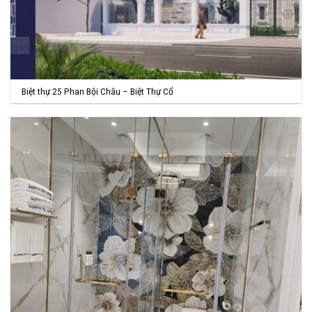
Biệt thự 25 Phan Bội Châu – Biệt Thự Cổ