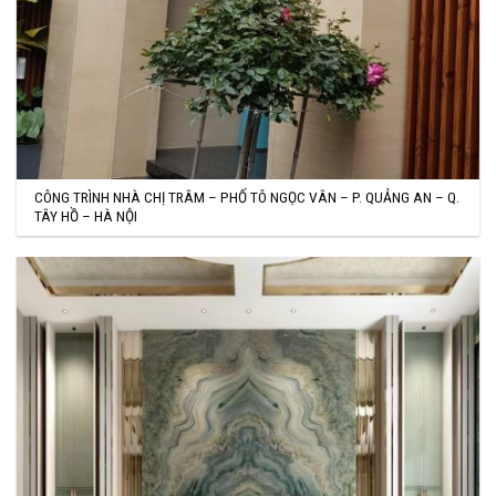
CÔNG TRÌNH NHÀ CHỊ TRÂM – PHỐ TÔ NGỌC VÂN – P. QUẢNG AN – Q.
TÂY HỒ – HÀ NỘI