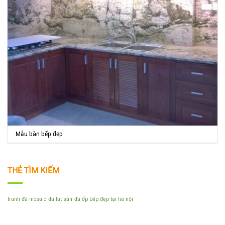
Mẫu bàn bếp đẹp
THẺ TÌM KIẾM
tranh đá mosaic
đá lát sàn
đá ốp bếp đẹp tại hà nội