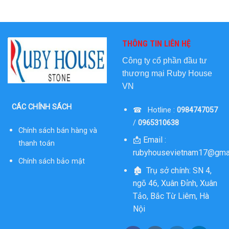
THÔNG TIN LIÊN HỆ
Công ty cổ phần đầu tư
thương mại
Ruby House
VN
CÁC CHÍNH SÁCH
☎ Hotline :
0984747057
/
0965310638
Chính sách bán hàng và
📩 Email :
thanh toán
rubyhousevietnam17@gma
Chính sách bảo mật
🏚 Trụ sở chính: SN 4,
ngõ 46, Xuân Đỉnh, Xuân
Tảo, Bắc Từ Liêm, Hà
Nội