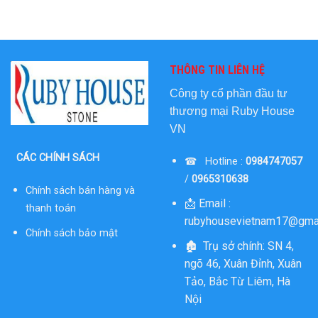
THÔNG TIN LIÊN HỆ
Công ty cổ phần đầu tư
thương mại
Ruby House
VN
CÁC CHÍNH SÁCH
☎ Hotline :
0984747057
/
0965310638
Chính sách bán hàng và
📩 Email :
thanh toán
rubyhousevietnam17@gma
Chính sách bảo mật
🏚 Trụ sở chính: SN 4,
ngõ 46, Xuân Đỉnh, Xuân
Tảo, Bắc Từ Liêm, Hà
Nội