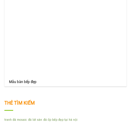
Mẫu bàn bếp đẹp
THẺ TÌM KIẾM
tranh đá mosaic
đá lát sàn
đá ốp bếp đẹp tại hà nội