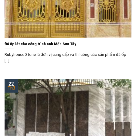
Đá ốp lát cho công trình anh Mến Sơn Tây
Rubyhouse Stone là đơn vị cung cấp và thi công các sản phẩm đá ốp
[...]
22
Th3