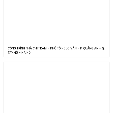
CÔNG TRÌNH NHÀ CHỊ TRÂM – PHỐ TÔ NGỌC VÂN – P. QUẢNG AN – Q.
TÂY HỒ – HÀ NỘI