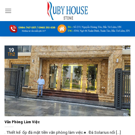
Skip
to
content
19
Th2
Văn Phòng Làm Việc
. Thiết kế ốp đá mặt tiền văn phòng làm việc.♠ . Đá Solarius nổi [...]