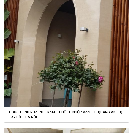
CÔNG TRÌNH NHÀ CHỊ TRÂM – PHỐ TÔ NGỌC VÂN – P. QUẢNG AN – Q.
TÂY HỒ – HÀ NỘI