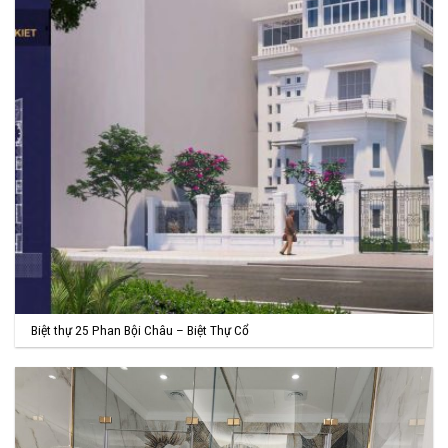
Biệt thự 25 Phan Bội Châu – Biệt Thự Cổ