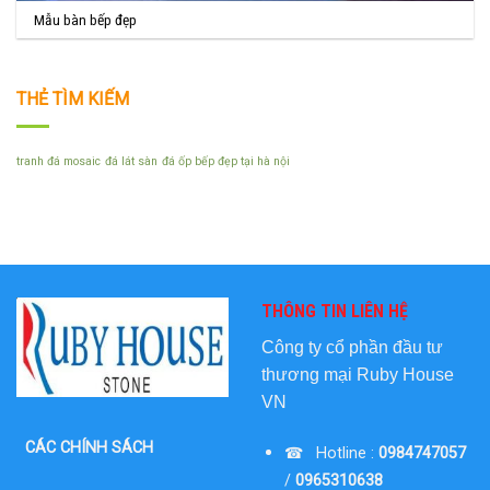
Mẫu bàn bếp đẹp
THẺ TÌM KIẾM
tranh đá mosaic
đá lát sàn
đá ốp bếp đẹp tại hà nội
THÔNG TIN LIÊN HỆ
Công ty cổ phần đầu tư
thương mại
Ruby House
VN
CÁC CHÍNH SÁCH
☎ Hotline :
0984747057
/
0965310638