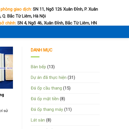
 phòng giao dịch:
SN 11, Ngõ 126 Xuân Đỉnh, P. Xuân
, Q. Bắc Từ Liêm, Hà Nội
sở chính:
SN 4, Ngõ 46, Xuân Đỉnh, Bắc Từ Liêm, HN
DANH MỤC
Bàn bếp
(13)
Dự án đã thực hiện
(31)
Đá ốp cầu thang
(15)
ng
Đá ốp mặt tiền
(8)
Đá ốp thang máy
(11)
rí sử
Lát sàn
(8)