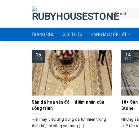
Skip
to
content
TRANG CHỦ
GIỚI THIỆU
HẠNG MỤC ỐP LÁT
15
14
Th3
Th1
Sàn đá hoa văn đá – điểm nhấn của
10+ Sàn 
công trình
Stone
Hiện nay, việc ứng dụng đá tự nhiên trong
Những sả
thiết kế, thi công và trang [...]
chế tác từ