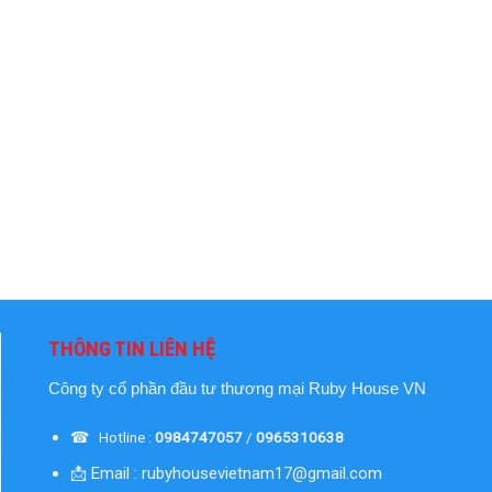
THÔNG TIN LIÊN HỆ
Công ty cổ phần đầu tư thương mại
Ruby House VN
☎ Hotline :
0984747057
/
0965310638
📩 Email : rubyhousevietnam17@gmail.com