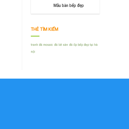
Mẫu bàn bếp đẹp
THẺ TÌM KIẾM
tranh đá mosaic
đá lát sàn
đá ốp bếp đẹp tại hà
nội