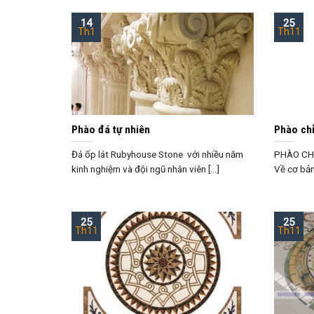
14
25
Th1
Th11
Phào đá tự nhiên
Phào chỉ
Đá ốp lát Rubyhouse Stone với nhiều năm
PHÀO CHỈ
kinh nghiệm và đội ngũ nhân viên [...]
Về cơ bản 
25
25
Th11
Th11