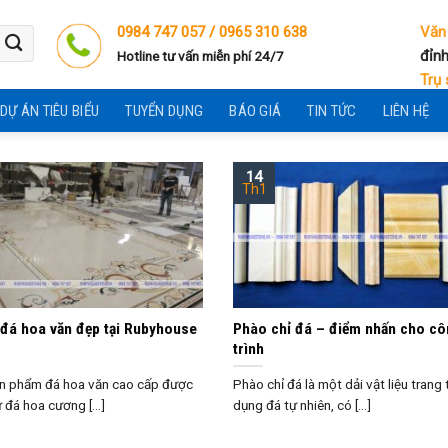
0984 747 057 /
0965 310 638
Văn
đỉnh
Hotline tư vấn miễn phí 24/7
Trụ 
DỰ ÁN TIÊU BIỂU
TUYỂN DỤNG
BÁO GIÁ
TIN TỨC
LIÊN HỆ
14
Th1
đá hoa văn đẹp tại Rubyhouse
Phào chỉ đá – điểm nhấn cho cô
trình
n phẩm đá hoa văn cao cấp được
Phào chỉ đá là một dải vật liệu trang t
 đá hoa cương [...]
dụng đá tự nhiên, có [...]