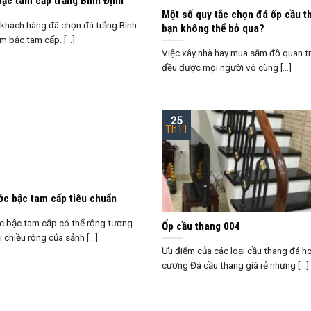
ậc tam cấp trắng Bình Định
Một số quy tắc chọn đá ốp cầu t
 khách hàng đã chọn đá trắng Bình
bạn không thể bỏ qua?
m bậc tam cấp. [...]
Việc xây nhà hay mua sắm đồ quan t
đều được mọi người vô cùng [...]
25
Th11
ớc bậc tam cấp tiêu chuẩn
c bậc tam cấp có thể rộng tương
Ốp cầu thang 004
chiều rộng của sảnh [...]
Ưu điểm của các loại cầu thang đá h
cương Đá cầu thang giá rẻ nhưng [...]