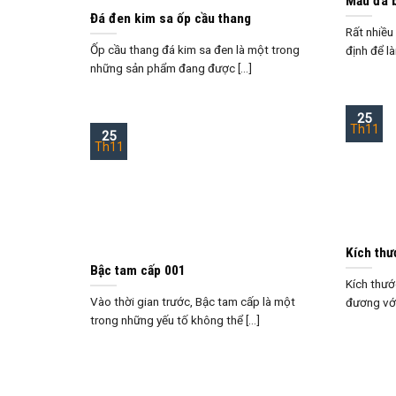
Mẫu đá b
Đá đen kim sa ốp cầu thang
Rất nhiều
Ốp cầu thang đá kim sa đen là một trong
định để là
những sản phẩm đang được [...]
25
Th11
25
Th11
Kích thư
Bậc tam cấp 001
Kích thướ
Vào thời gian trước, Bậc tam cấp là một
đương với 
trong những yếu tố không thể [...]