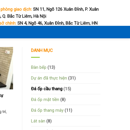
 phòng giao dịch:
SN 11, Ngõ 126 Xuân Đỉnh, P. Xuân
, Q. Bắc Từ Liêm, Hà Nội
sở chính:
SN 4, Ngõ 46, Xuân Đỉnh, Bắc Từ Liêm, HN
DANH MỤC
Bàn bếp
(13)
Dự án đã thực hiện
(31)
Đá ốp cầu thang
(15)
tự
Đá ốp mặt tiền
(8)
Đá ốp thang máy
(11)
 trí,
Lát sàn
(8)