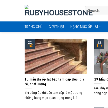
Skip
to
content
TRANG CHỦ
GIỚI THIỆU
HẠNG MỤC ỐP LÁT
22
22
Th3
Th3
15 mẫu đá ốp lát bậc tam cấp đẹp, giá
29 Mẫu đ
rẻ, chất lượng
Sau đây c
Thi công ốp đá bậc tam cấp là một trong
tổng hợp 
những hạng mục quan trọng trong [...]