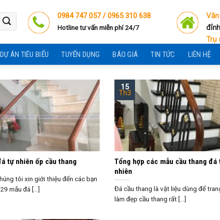
0984 747 057 /
0965 310 638
Văn
đỉnh
Hotline tư vấn miễn phí 24/7
Trụ 
DỰ ÁN TIÊU BIỂU
TUYỂN DỤNG
BÁO GIÁ
TIN TỨC
LIÊN HỆ
15
Th3
á tự nhiên ốp cầu thang
Tổng hợp các mẫu cầu thang đá 
nhiên
húng tôi xin giới thiệu đến các bạn
Đá cầu thang là vật liệu dùng để trang
29 mẫu đá [...]
làm đẹp cầu thang rất [...]