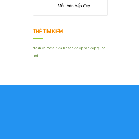
Mẫu bàn bếp đẹp
THẺ TÌM KIẾM
tranh đá mosaic
đá lát sàn
đá ốp bếp đẹp tại hà
nội