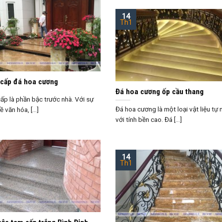
14
Th1
 cấp đá hoa cương
Đá hoa cương ốp cầu thang
ấp là phần bậc trước nhà. Với sự
Đá hoa cương là một loại vật liệu tự 
ề văn hóa, [...]
với tính bền cao. Đá [...]
14
Th1