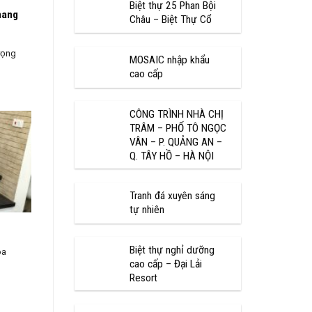
Biệt thự 25 Phan Bội
hang
Châu – Biệt Thự Cổ
rọng
MOSAIC nhập khẩu
cao cấp
CÔNG TRÌNH NHÀ CHỊ
TRÂM – PHỐ TÔ NGỌC
VÂN – P. QUẢNG AN –
Q. TÂY HỒ – HÀ NỘI
Tranh đá xuyên sáng
tự nhiên
Biệt thự nghỉ dưỡng
oa
cao cấp – Đại Lải
Resort