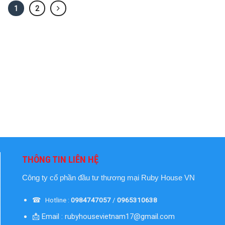
1
2
THÔNG TIN LIÊN HỆ
Công ty cổ phần đầu tư thương mại
Ruby House VN
☎ Hotline :
0984747057
/
0965310638
📩 Email : rubyhousevietnam17@gmail.com