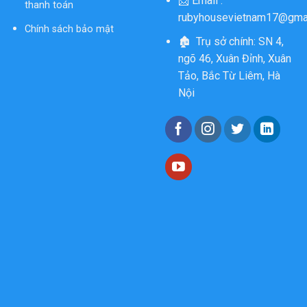
📩 Email :
thanh toán
rubyhousevietnam17@gma
Chính sách bảo mật
🏚 Trụ sở chính: SN 4,
ngõ 46, Xuân Đỉnh, Xuân
Tảo, Bắc Từ Liêm, Hà
Nội