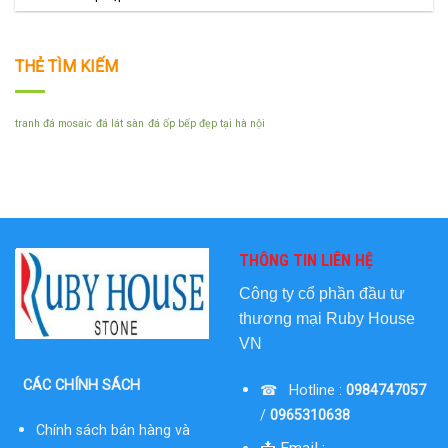
THẺ TÌM KIẾM
tranh đá mosaic
đá lát sàn
đá ốp bếp đẹp tại hà nội
THÔNG TIN LIÊN HỆ
Công ty cổ phần đầu tư
thương mại
Ruby House
VN
CÁC CHÍNH SÁCH
☎ Hotline :
0984747057
/
0965310638
Chính sách bán hàng và