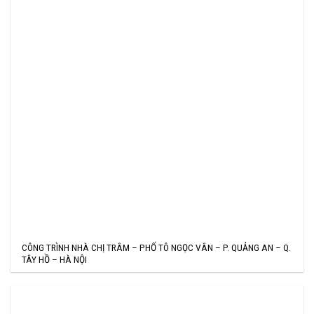
CÔNG TRÌNH NHÀ CHỊ TRÂM – PHỐ TÔ NGỌC VÂN – P. QUẢNG AN – Q.
TÂY HỒ – HÀ NỘI