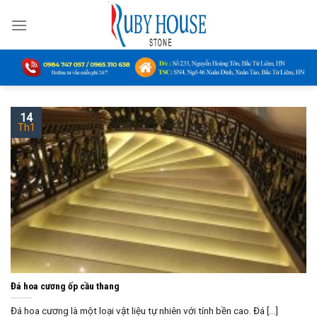
Skip
to
content
14
Th1
Đá hoa cương ốp cầu thang
Đá hoa cương là một loại vật liệu tự nhiên với tính bền cao. Đá [...]