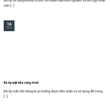
Đá ốp lát Rubyhouse Stone với nhiều năm kinh nghiệm và đội ngũ nhân
viên [...]
14
Th1
Đá ốp mặt tiền công trình
Đá ốp mặt tiền đang là xu hướng được đón nhận và sử dụng để trang
[...]