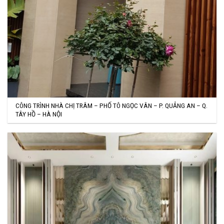
CÔNG TRÌNH NHÀ CHỊ TRÂM – PHỐ TÔ NGỌC VÂN – P. QUẢNG AN – Q.
TÂY HỒ – HÀ NỘI