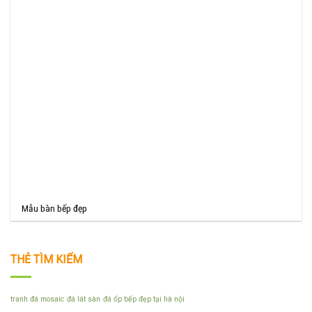
Mẫu bàn bếp đẹp
THẺ TÌM KIẾM
tranh đá mosaic
đá lát sàn
đá ốp bếp đẹp tại hà nội