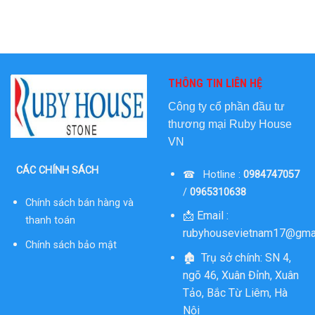
THÔNG TIN LIÊN HỆ
Công ty cổ phần đầu tư
thương mại
Ruby House
VN
CÁC CHÍNH SÁCH
☎ Hotline :
0984747057
/
0965310638
Chính sách bán hàng và
📩 Email :
thanh toán
rubyhousevietnam17@gma
Chính sách bảo mật
🏚 Trụ sở chính: SN 4,
ngõ 46, Xuân Đỉnh, Xuân
Tảo, Bắc Từ Liêm, Hà
Nội