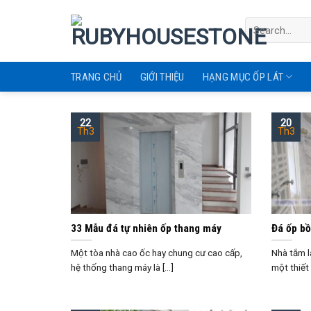
Skip
to
content
TRANG CHỦ
GIỚI THIỆU
HẠNG MỤC ỐP LÁT
22
20
Th3
Th3
33 Mẫu đá tự nhiên ốp thang máy
Đá ốp b
Một tòa nhà cao ốc hay chung cư cao cấp,
Nhà tắm l
hệ thống thang máy là [...]
một thiết 