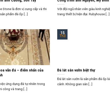
nh anh Cường, Sơn Tây
Công trình anh Nguyên, Mỹ Đình
 Stone là đơn vị cung cấp và thi
Với đội ngũ nhân viên giàu kinh ngh
sản phẩm đá ốp [...]
trang thiết bị hiện đại. Rubyhouse [...]
15
Th3
oa văn đá – điểm nhấn của
Đá lát sân vườn biệt thự
nh
Đá lát sân vườn là sản phẩm đá ốp lá
 việc ứng dụng đá tự nhiên trong
cảnh. Không gian sân [...]
hi công và trang [...]