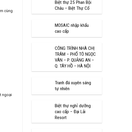
Biệt thự 25 Phan Bội
Châu – Biệt Thự Cổ
iệm cùng
MOSAIC nhập khẩu
cao cấp
CÔNG TRÌNH NHÀ CHỊ
TRÂM – PHỐ TÔ NGỌC
VÂN – P. QUẢNG AN –
Q. TÂY HỒ – HÀ NỘI
Tranh đá xuyên sáng
tự nhiên
t ngoại
Biệt thự nghỉ dưỡng
cao cấp – Đại Lải
Resort