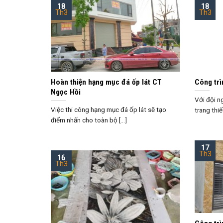
18
18
Th3
Th3
Hoàn thiện hạng mục đá ốp lát CT
Công tr
Ngọc Hồi
Với đội n
Việc thi công hạng mục đá ốp lát sẽ tạo
trang thiế
điểm nhấn cho toàn bộ [...]
17
Th3
16
Th3