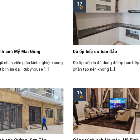
17
Th3
ình anh Mỹ Mai Động
Đá ốp bếp có bàn đảo
gũ nhân viên giàu kinh nghiệm cùng
Đá ốp bếp là đá dùng để ốp bàn bếp
t bị hiện đại. Rubyhouse [...]
phần tạo nên không [...]
16
Th3