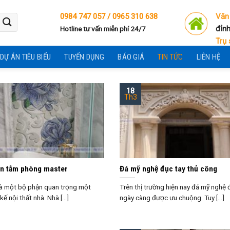
0984 747 057 /
0965 310 638
Văn
đỉnh
Hotline tư vấn miễn phí 24/7
Trụ 
DỰ ÁN TIÊU BIỂU
TUYỂN DỤNG
BÁO GIÁ
TIN TỨC
LIÊN HỆ
18
Th3
ồn tắm phòng master
Đá mỹ nghệ đục tay thủ công
à một bộ phận quan trọng một
Trên thị trường hiện nay đá mỹ nghệ
kế nội thất nhà. Nhà [...]
ngày càng được ưu chuộng. Tuy [...]