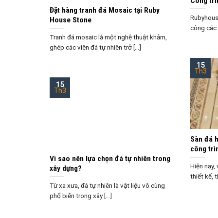
Công trì
Đặt hàng tranh đá Mosaic tại Ruby
Rubyhouse
House Stone
công các 
Tranh đá mosaic là một nghệ thuật khảm,
ghép các viên đá tự nhiên trở [...]
15
Th3
15
Th3
Sàn đá h
công trì
Vì sao nên lựa chọn đá tự nhiên trong
Hiện nay,
xây dựng?
thiết kế, t
Từ xa xưa, đá tự nhiên là vật liệu vô cùng
phổ biến trong xây [...]