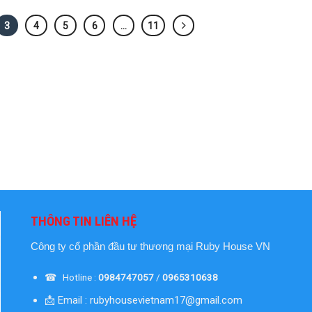
3
4
5
6
…
11
THÔNG TIN LIÊN HỆ
Công ty cổ phần đầu tư thương mại
Ruby House VN
☎ Hotline :
0984747057
/
0965310638
📩 Email : rubyhousevietnam17@gmail.com