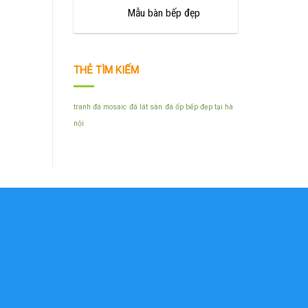
Mẫu bàn bếp đẹp
THẺ TÌM KIẾM
tranh đá mosaic
đá lát sàn
đá ốp bếp đẹp tại hà
nội