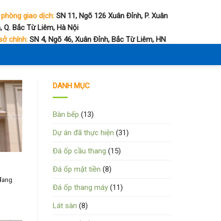
 phòng giao dịch:
SN 11, Ngõ 126 Xuân Đỉnh, P. Xuân
, Q. Bắc Từ Liêm, Hà Nội
sở chính:
SN 4, Ngõ 46, Xuân Đỉnh, Bắc Từ Liêm, HN
DANH MỤC
Bàn bếp
(13)
Dự án đã thực hiện
(31)
Đá ốp cầu thang
(15)
Đá ốp mặt tiền
(8)
 đang
Đá ốp thang máy
(11)
Lát sàn
(8)