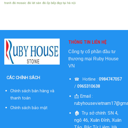
tranh đá mosaic
đá lát sàn
đá ốp bếp đẹp tại hà nội
THÔNG TIN LIÊN HỆ
Công ty cổ phần đầu tư
thương mại
Ruby House
VN
CÁC CHÍNH SÁCH
☎ Hotline :
0984747057
/
0965310638
Chính sách bán hàng và
📩 Email :
thanh toán
rubyhousevietnam17@gma
Chính sách bảo mật
🏚 Trụ sở chính: SN 4,
ngõ 46, Xuân Đỉnh, Xuân
Tảo, Bắc Từ Liêm, Hà