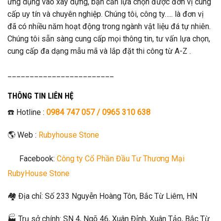
ứng dụng vào xây dựng, bạn cần lựa chọn được đơn vị cung
cấp uy tín và chuyên nghiệp. Chúng tôi, công ty….. là đơn vị
đã có nhiều năm hoạt động trong ngành vật liệu đá tự nhiên.
Chúng tôi sẵn sàng cung cấp mọi thông tin, tư vấn lựa chọn,
cung cấp đa dạng mẫu mã và lắp đặt thi công từ A-Z .
________________________
THÔNG TIN LIÊN HỆ
☎️ Hotline :
0984 747 057 /
0965 310 638
🌎 Web :
Rubyhouse Stone
Facebook:
Công ty Cổ Phần Đầu Tư Thương Mại
RubyHouse Stone
🏘 Địa chỉ: Số 233 Nguyễn Hoàng Tôn, Bắc Từ Liêm, HN
🏭 Trụ sở chính: SN 4, Ngõ 46, Xuân Đỉnh, Xuân Tảo, Bắc Từ