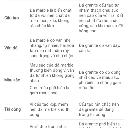
Đá granite cấu tạo từ
Đá marble là biến chất
nham thạch chịu sức
từ đá vôi nên chất đá
nén cao của vỏ Trái Đất
Cấu tạo
mềm hơn, xốp, không
nên chất đá rắn chắc,
rắn chắc lắm.
cứng, sau khi mài có độ
bóng cao.
Đá marble có vân nhẹ
nhàng, tự nhiên, hài hoà
Đá granite có vân dày,
Vân đá
tạo nên nét thẩm mỹ
cầu kì.
sang trọng và nhã nhặn.
Màu sắc của đá marble
thường biến động vì vân
Đá granite có độ đồng
đá tự nhiên không giống
nhất cao về màu sắc,
Màu sắc
nhau.
phổ biến là những gam
màu tối.
Gam màu phổ biến là
gam màu sáng.
Vì cấu tạo xốp, mềm
Cấu tạo rắn chắc nên
Thi công
nên đá marble khó thi
đá granite dễ dàng
công.
trong thi công.
Đá granite phổ biến tại
Vì vẻ đẹp trang nhã,