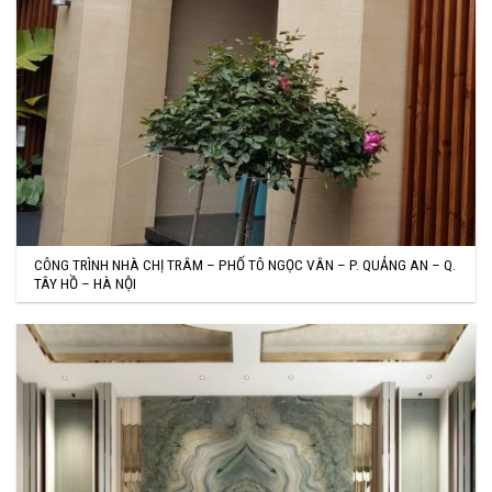
CÔNG TRÌNH NHÀ CHỊ TRÂM – PHỐ TÔ NGỌC VÂN – P. QUẢNG AN – Q.
TÂY HỒ – HÀ NỘI