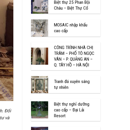
Biệt thự 25 Phan Bội
Châu – Biệt Thự Cổ
MOSAIC nhập khẩu
cao cấp
CÔNG TRÌNH NHÀ CHỊ
TRÂM – PHỐ TÔ NGỌC
VÂN – P. QUẢNG AN –
Q. TÂY HỒ – HÀ NỘI
Tranh đá xuyên sáng
tự nhiên
Biệt thự nghỉ dưỡng
cao cấp – Đại Lải
h. Đối
Resort
tư và