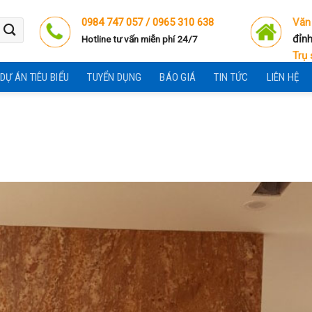
0984 747 057 /
0965 310 638
Văn
đỉnh
Hotline tư vấn miễn phí 24/7
Trụ 
DỰ ÁN TIÊU BIỂU
TUYỂN DỤNG
BÁO GIÁ
TIN TỨC
LIÊN HỆ