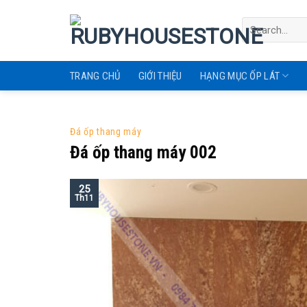
Skip
to
content
TRANG CHỦ
GIỚI THIỆU
HẠNG MỤC ỐP LÁT
Đá ốp thang máy
Đá ốp thang máy 002
25
Th11