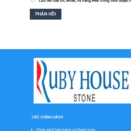
Lưu tên của tôi, email, và trang web trong trình duyệt n
CÁC CHÍNH SÁCH
Chính sách bán hàng và thanh toán