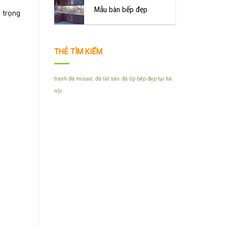
Mẫu bàn bếp đẹp
 trọng
THẺ TÌM KIẾM
tranh đá mosaic
đá lát sàn
đá ốp bếp đẹp tại hà
nội