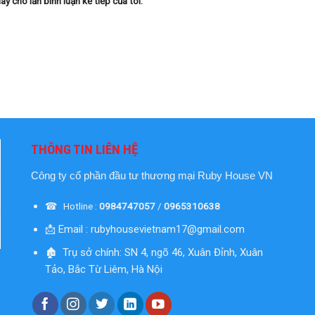
ày cho lần bình luận kế tiếp của tôi.
THÔNG TIN LIÊN HỆ
Công ty cổ phần đầu tư thương mại
Ruby House VN
☎ Hotline :
0984747057
/
0965310638
📩 Email : rubyhousevietnam17@gmail.com
🏚 Trụ sở chính: SN 4, ngõ 46, Xuân Đỉnh, Xuân
Tảo, Bắc Từ Liêm, Hà Nội