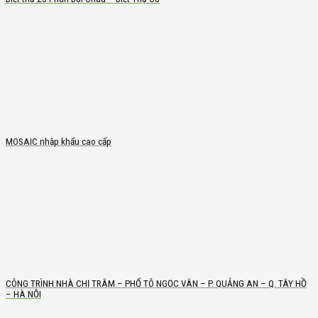
MOSAIC nhập khẩu cao cấp
CÔNG TRÌNH NHÀ CHỊ TRÂM – PHỐ TÔ NGỌC VÂN – P. QUẢNG AN – Q. TÂY HỒ
– HÀ NỘI