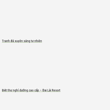
Tranh đá xuyên sáng tự nhiên
Biệt thự nghỉ dưỡng cao cấp – Đại Lải Resort