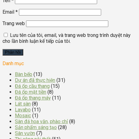
Tên
*
Email
*
Trang web
Lưu tên của tôi, email, và trang web trong trình duyệt này
cho lần bình luận kế tiếp của tôi.
Danh mục
Bàn bếp
(13)
Dự án đã thực hiện
(31)
Đá ốp cầu thang
(15)
Đá ốp mặt tiền
(8)
Đá ốp thang máy
(11)
Lát sàn
(8)
Lavabo
(11)
Mosaic
(1)
Sàn đá hoa văn, phào chỉ
(8)
Sản phẩm sáng tạo
(28)
Sân vườn
(7)