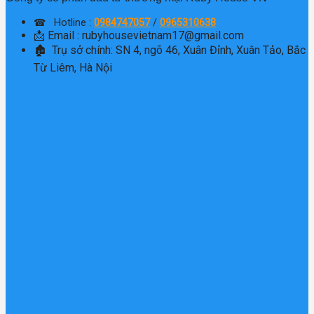
☎ Hotline :
0984747057
/
0965310638
📩 Email : rubyhousevietnam17@gmail.com
🏚 Trụ sở chính: SN 4, ngõ 46, Xuân Đỉnh, Xuân Tảo, Bắc
Từ Liêm, Hà Nội