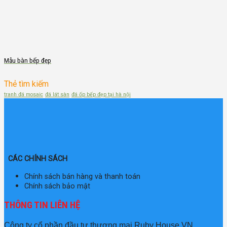
Mẫu bàn bếp đẹp
Thẻ tìm kiếm
tranh đá mosaic
đá lát sàn
đá ốp bếp đẹp tại hà nội
CÁC CHÍNH SÁCH
Chính sách bán hàng và thanh toán
Chính sách bảo mật
THÔNG TIN LIÊN HỆ
Công ty cổ phần đầu tư thương mại
Ruby House VN