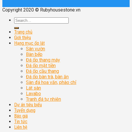
Copyright 2020 © Rubyhousestone.vn
Trang chủ
Giới thiệu
Hạng mục ốp lát
Sân vườn
Bàn bếp
Đá ốp thang máy
Đá ốp mặt tiền
Đá ốp cầu thang
Đá ốp bàn trà, bàn ăn
Sàn đá hoa văn, phào chỉ
Lát sàn
Lavabo
Tranh đá tự nhiên
Dự án tiêu biểu
Tuyển dụng
Báo giá
Tin tức
Liên hệ