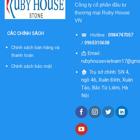
Công ty cổ phần đầu tư
thương mại
Ruby House
VN
CÁC CHÍNH SÁCH
☎ Hotline :
0984747057
/
0965310638
Chính sách bán hàng và
📩 Email :
thanh toán
rubyhousevietnam17@gma
Chính sách bảo mật
🏚 Trụ sở chính: SN 4,
ngõ 46, Xuân Đỉnh, Xuân
Tảo, Bắc Từ Liêm, Hà
Nội