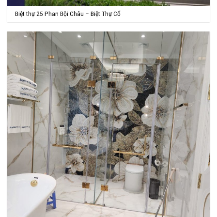
Biệt thự 25 Phan Bội Châu – Biệt Thự Cổ