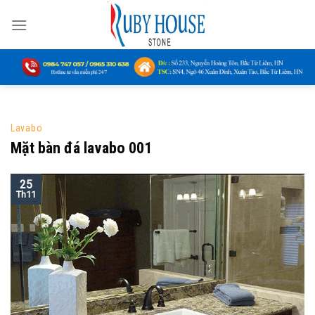
Skip
to
content
Lavabo
Mặt bàn đá lavabo 001
25
Th11