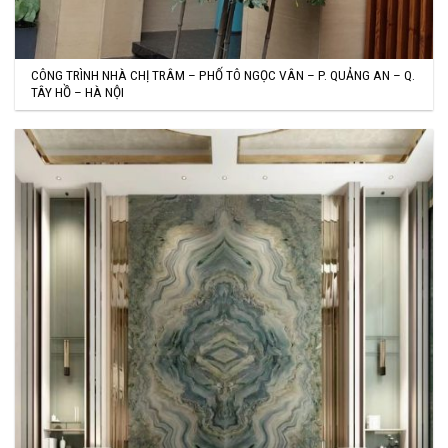
CÔNG TRÌNH NHÀ CHỊ TRÂM – PHỐ TÔ NGỌC VÂN – P. QUẢNG AN – Q.
TÂY HỒ – HÀ NỘI